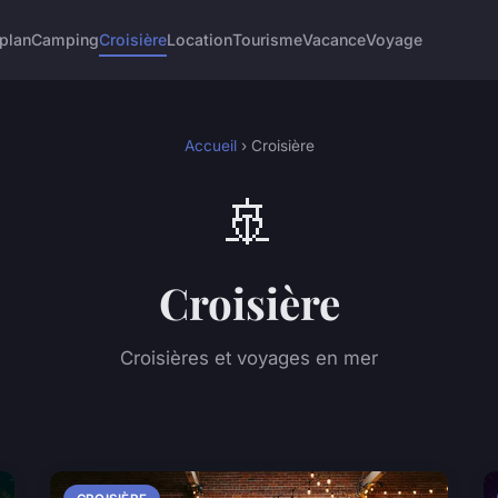
plan
Camping
Croisière
Location
Tourisme
Vacance
Voyage
Accueil
› Croisière
🚢
Croisière
Croisières et voyages en mer