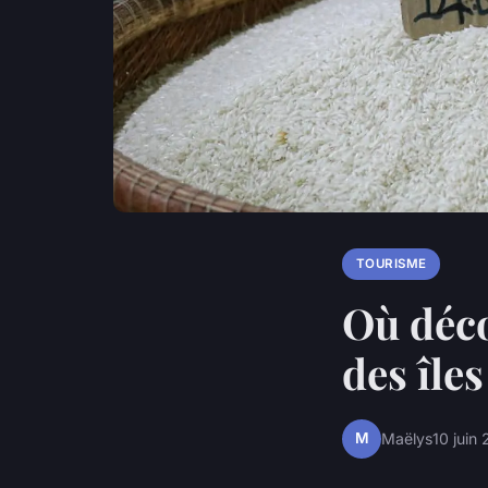
TOURISME
Où déco
des île
M
Maëlys
10 juin