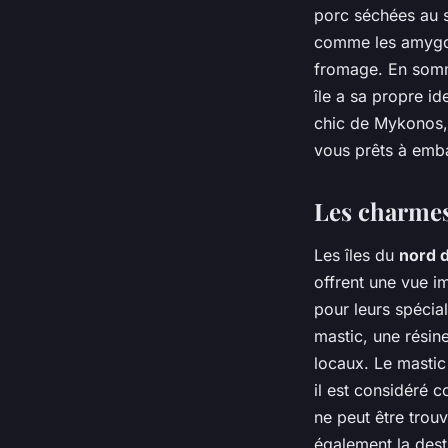
porc séchées au s
comme les amygdal
fromage. En somme
île a sa propre i
chic de Mykonos, 
vous prêts à emb
Les charmes 
Les îles du
nord d
offrent une vue i
pour leurs spécia
mastic, une résin
locaux. Le mastic
il est considéré c
ne peut être trouv
également la dest