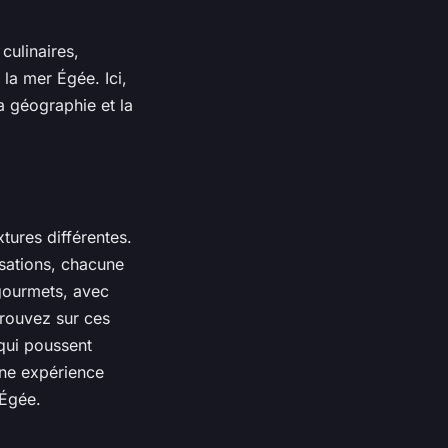
culinaires,
la mer Égée. Ici,
la géographie et la
tures différentes.
lisations, chacune
 gourmets, avec
trouvez sur ces
 qui poussent
une expérience
 Égée.