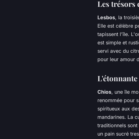
Les trésors 
Lesbos
, la trois
Elle est célèbre p
tapissent l'île. L
est simple et rust
servi avec du cit
pour leur amour d
L'étonnante 
Chios
, une île m
renommée pour so
spiritueux aux de
mandarines. La cui
traditionnels son
un pain sucré tre