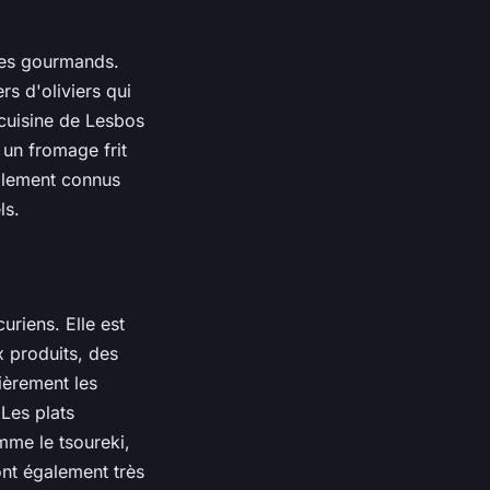
 les gourmands.
rs d'oliviers qui
a cuisine de Lesbos
 un fromage frit
galement connus
ls.
uriens. Elle est
 produits, des
ièrement les
 Les plats
mme le tsoureki,
ont également très