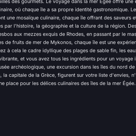
pilles des gourmets. Le voyage dans la mer Égée offre une
dinaire, où chaque île a sa propre identité gastronomique. L
nt une mosaïque culinaire, chaque île offrant des saveurs 
s par l'histoire, la géographie et la culture de la région. Des
Lesbos aux mezzes exquis de Rhodes, en passant par le mas
ces de fruits de mer de Mykonos, chaque île est une expérien
tez à cela le cadre idyllique des plages de sable fin, les eaux
vibrante, et vous avez tous les ingrédients pour un voyage i
musée archéologique, une excursion dans les îles du nord de
la capitale de la Grèce, figurent sur votre liste d'envies, n
ne place pour les délices culinaires des îles de la mer Égée.