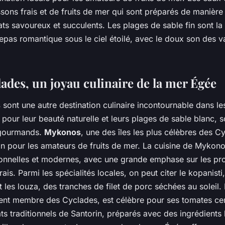
sons frais et de fruits de mer qui sont préparés de manière 
ats savoureux et succulents. Les plages de sable fin sont la 
repas romantique sous le ciel étoilé, avec le doux son des v
lades, un joyau culinaire de la mer Égée
s
sont une autre destination culinaire incontournable dans le
s pour leur beauté naturelle et leurs plages de sable blanc,
 gourmands.
Mykonos
, une des îles les plus célèbres des C
ion pour les amateurs de fruits de mer. La cuisine de Mykono
ionnelles et modernes, avec une grande emphase sur les pro
frais. Parmi les spécialités locales, on peut citer le kopanist
 les louza, des tranches de filet de porc séchées au soleil. E
ent membre des Cyclades, est célèbre pour ses tomates cer
ats traditionnels de Santorin, préparés avec des ingrédients