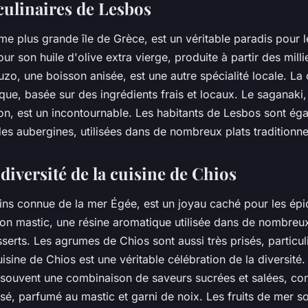
culinaires de Lesbos
ième plus grande île de Grèce, est un véritable paradis pour
our son huile d'olive extra vierge, produite à partir des millie
'ouzo, une boisson anisée, est une autre spécialité locale. L
ique, basée sur des ingrédients frais et locaux. Le saganaki,
ron, est un incontournable. Les habitants de Lesbos sont é
es aubergines, utilisées dans de nombreux plats traditionne
diversité de la cuisine de Chios
oins connue de la mer Égée, est un joyau caché pour les épic
n mastic, une résine aromatique utilisée dans de nombreux
sserts. Les agrumes de Chios sont aussi très prisés, particul
sine de Chios est une véritable célébration de la diversité.
t souvent une combinaison de saveurs sucrées et salées, co
ssé, parfumé au mastic et garni de noix. Les fruits de mer s