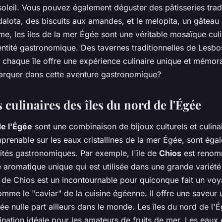
oleil. Vous pouvez également déguster des pâtisseries tradi
ota, des biscuits aux amandes, et le melopita, un gâteau 
, les îles de la mer Égée sont une véritable mosaïque cul
dentité gastronomique. Des tavernes traditionnelles de Lesbo
chaque île offre une expérience culinaire unique et mémora
arquer dans cette aventure gastronomique?
culinaires des îles du nord de l'Égée
e l'Égée
sont une combinaison de bijoux culturels et culinai
mprenable sur les eaux cristallines de la mer Égée, sont éga
lités gastronomiques. Par exemple, l'île de
Chios
est renom
e aromatique unique qui est utilisée dans une grande variété
 de Chios est un incontournable pour quiconque fait un vo
omme le "caviar" de la cuisine égéenne. Il offre une saveur 
ée nulle part ailleurs dans le monde. Les îles du nord de l'
ination idéale pour les amateurs de fruits de mer. Les eaux