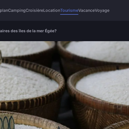
plan
Camping
Croisière
Location
Tourisme
Vacance
Voyage
naires des îles de la mer Égée?