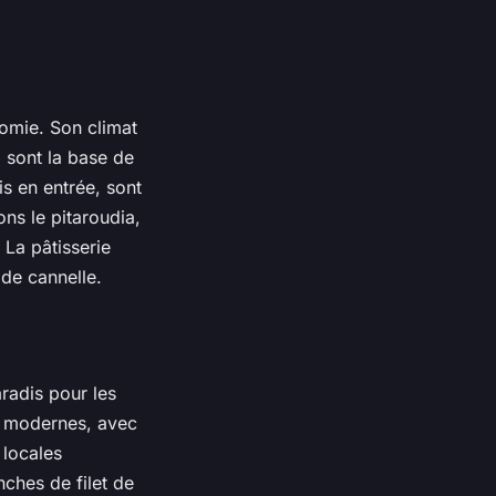
nomie. Son climat
i sont la base de
is en entrée, sont
ons le pitaroudia,
 La pâtisserie
 de cannelle.
aradis pour les
t modernes, avec
 locales
nches de filet de