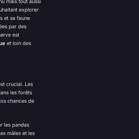
nu mais tout aussi
uhaitant explorer
s et sa faune
dées par des
erve est
ue
et loin des
st crucial. Les
ans les forêts
vos chances de
er les pandas
es mâles et les