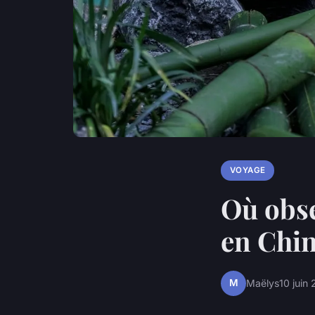
VOYAGE
Où obse
en Chin
M
Maëlys
10 juin