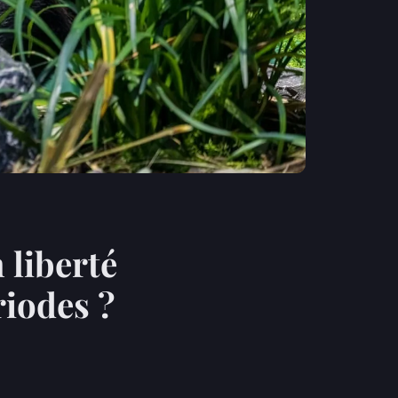
 liberté
riodes ?