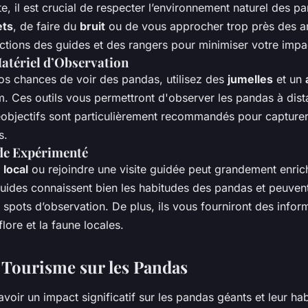
te, il est crucial de respecter l’environnement naturel des p
ets
, de faire du
bruit
ou de vous approcher trop près des a
ructions des guides et des rangers pour minimiser votre imp
Matériel d’Observation
s chances de voir des pandas, utilisez des
jumelles
et un
 Ces outils vous permettront d'observer les pandas à dist
éobjectifs sont particulièrement recommandés pour capture
s.
de Expérimenté
 local
ou rejoindre une visite guidée peut grandement enrich
guides connaissent bien les habitudes des pandas et peuve
 spots d’observation. De plus, ils vous fourniront des infor
flore et la faune locales.
 Tourisme sur les Pandas
voir un impact significatif sur les pandas géants et leur habit