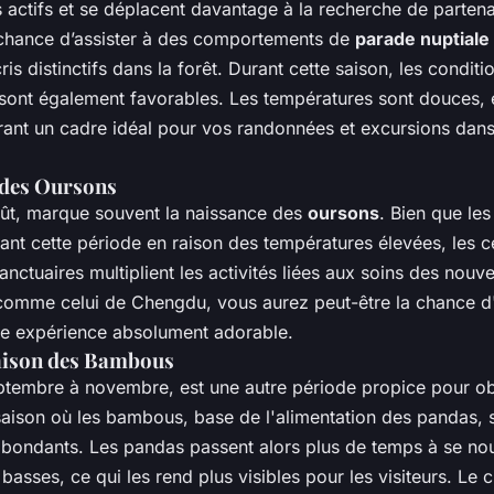
s actifs et se déplacent davantage à la recherche de parten
 chance d’assister à des comportements de
parade nuptiale
ris distinctifs dans la forêt. Durant cette saison, les conditi
ont également favorables. Les températures sont douces, e
ffrant un cadre idéal pour vos randonnées et excursions dans
 des Oursons
août, marque souvent la naissance des
oursons
. Bien que le
ant cette période en raison des températures élevées, les c
anctuaires multiplient les activités liées aux soins des nou
 comme celui de Chengdu, vous aurez peut-être la chance d
e expérience absolument adorable.
aison des Bambous
ptembre à novembre, est une autre période propice pour ob
saison où les bambous, base de l'alimentation des pandas, 
abondants. Les pandas passent alors plus de temps à se nou
 basses, ce qui les rend plus visibles pour les visiteurs. Le 