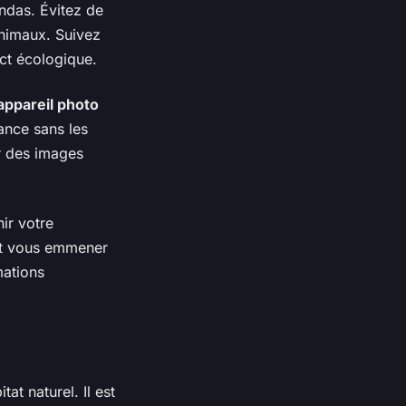
andas. Évitez de
nimaux. Suivez
act écologique.
appareil photo
ance sans les
r des images
ir votre
nt vous emmener
mations
at naturel. Il est