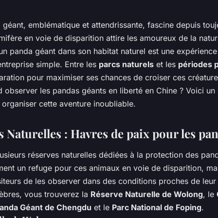
géant, emblématique et attendrissante, fascine depuis tou
ifère en voie de disparition attire les amoureux de la nat
n panda géant dans son habitat naturel est une expérience 
entreprise simple. Entre les
parcs naturels
et les
périodes 
aration pour maximiser ses chances de croiser ces créatur
d observer les pandas géants en liberté en Chine ? Voici un
 organiser cette aventure inoubliable.
 Naturelles : Havres de paix pour les pa
lusieurs réserves naturelles dédiées à la protection des pa
ment un refuge pour ces animaux en voie de disparition, ma
iteurs de les observer dans des conditions proches de leur h
lèbres, vous trouverez la
Réserve Naturelle de Wolong
, le
Panda Géant de Chengdu
et le
Parc National de Foping
.