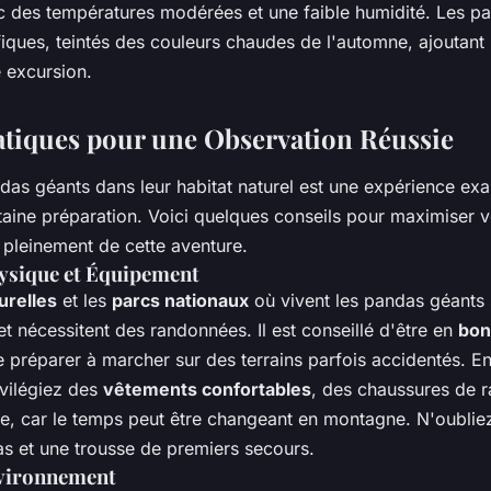
c des températures modérées et une faible humidité. Les p
ques, teintés des couleurs chaudes de l'automne, ajoutant
e excursion.
atiques pour une Observation Réussie
as géants dans leur habitat naturel est une expérience exal
taine préparation. Voici quelques conseils pour maximiser 
r pleinement de cette aventure.
ysique et Équipement
urelles
et les
parcs nationaux
où vivent les pandas géants
 et nécessitent des randonnées. Il est conseillé d'être en
bon
e préparer à marcher sur des terrains parfois accidentés. E
vilégiez des
vêtements confortables
, des chaussures de 
e, car le temps peut être changeant en montagne. N'oublie
as et une trousse de premiers secours.
nvironnement