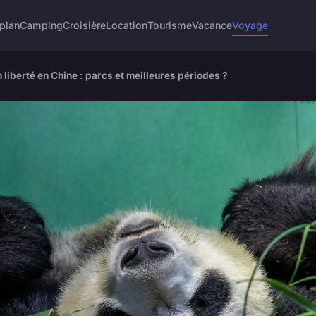
plan
Camping
Croisière
Location
Tourisme
Vacance
Voyage
liberté en Chine : parcs et meilleures périodes ?