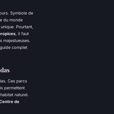
jours. Symbole de
ure du monde
unique. Pourtant,
propices
, il faut
es majestueuses.
 guide complet
ndas
ndas. Ces parcs
is permettent
abitat naturel.
Centre de