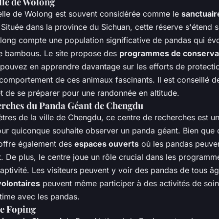
lle de Wolong
elle de Wolong est souvent considérée comme le
sanctuair
Située dans la province du Sichuan, cette réserve s'étend 
ong compte une population significative de pandas qui évo
de bambous. Le site propose des
programmes de conserva
pouvez en apprendre davantage sur les efforts de protectio
e comportement de ces animaux fascinants. Il est conseillé d
 et de se préparer pour une randonnée en altitude.
erches du Panda Géant de Chengdu
tres de la ville de Chengdu, ce centre de recherches est un
ur quiconque souhaite observer un panda géant. Bien que c
 offre également des
espaces ouverts
où les pandas peuven
. De plus, le centre joue un rôle crucial dans les programm
aptivité. Les visiteurs peuvent y voir des pandas de tous â
volontaires
peuvent même participer à des activités de soin
ntime avec les pandas.
de Foping