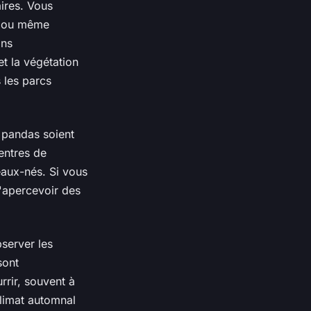
aires. Vous
ou même
ons
t la végétation
 les parcs
s pandas soient
entres de
veaux-nés. Si vous
'apercevoir des
server les
sont
rrir, souvent à
climat automnal