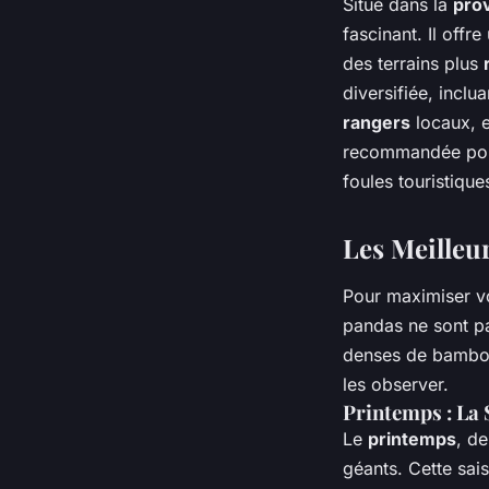
Situé dans la
pro
fascinant. Il offr
des terrains plus
diversifiée, inclu
rangers
locaux, e
recommandée pour
foules touristique
Les Meilleu
Pour maximiser vo
pandas ne sont pa
denses de bambou
les observer.
Printemps : La
Le
printemps
, d
géants. Cette sai