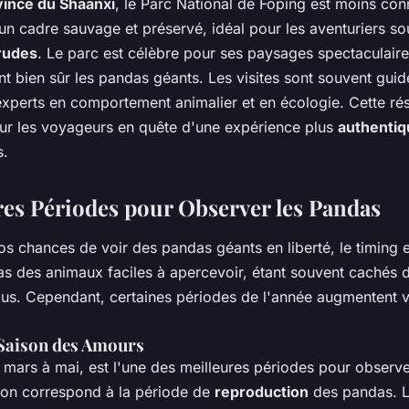
vince du Shaanxi
, le Parc National de Foping est moins con
e un cadre sauvage et préservé, idéal pour les aventuriers so
rudes
. Le parc est célèbre pour ses paysages spectaculaire
ant bien sûr les pandas géants. Les visites sont souvent gui
xperts en comportement animalier et en écologie. Cette rés
 les voyageurs en quête d'une expérience plus
authentiq
s.
res Périodes pour Observer les Pandas
s chances de voir des pandas géants en liberté, le timing e
s des animaux faciles à apercevoir, étant souvent cachés d
s. Cependant, certaines périodes de l'année augmentent 
 Saison des Amours
e mars à mai, est l'une des meilleures périodes pour observ
son correspond à la période de
reproduction
des pandas. L